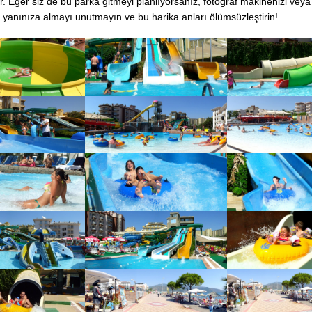
ır. Eğer siz de bu parka gitmeyi planlıyorsanız, fotoğraf makinenizi veya
 yanınıza almayı unutmayın ve bu harika anları ölümsüzleştirin!