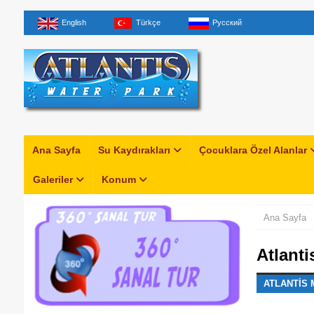
English
Türkçe
Русский
Ana Sayfa
Su Kaydırakları
Çocuklara Özel Alanlar
Galeriler
Konum
Ana Sayfa
Atlanti
ATLANTIS 