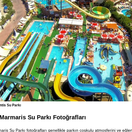
ntis Su Parkı
 Marmaris Su Parkı Fotoğrafları
aris Su Parkı fotoğrafları genellikle parkın coşkulu atmosferini ve eğlen