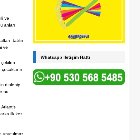
li ve
lu anları
ları, tatilin
ni ve
Whatsapp İletişim Hattı
 çekilen
e çocukların
rin dinlenip
de bu
 Atlantis
arka ilk kez
 ve unutulmaz