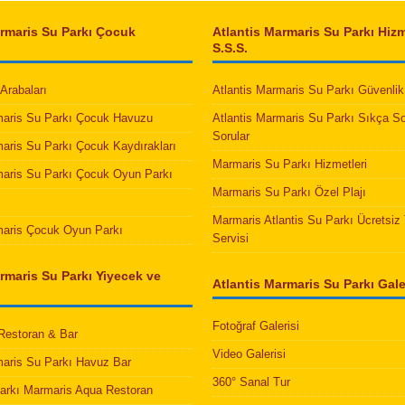
armaris Su Parkı Çocuk
Atlantis Marmaris Su Parkı Hizm
S.S.S.
Arabaları
Atlantis Marmaris Su Parkı Güvenlik 
maris Su Parkı Çocuk Havuzu
Atlantis Marmaris Su Parkı Sıkça S
Sorular
maris Su Parkı Çocuk Kaydırakları
Marmaris Su Parkı Hizmetleri
maris Su Parkı Çocuk Oyun Parkı
Marmaris Su Parkı Özel Plajı
Marmaris Atlantis Su Parkı Ücretsiz 
maris Çocuk Oyun Parkı
Servisi
rmaris Su Parkı Yiyecek ve
Atlantis Marmaris Su Parkı Galer
Fotoğraf Galerisi
 Restoran & Bar
Video Galerisi
maris Su Parkı Havuz Bar
360° Sanal Tur
Parkı Marmaris Aqua Restoran