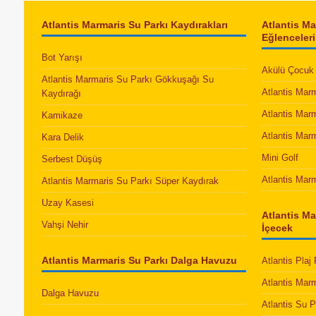
Atlantis Marmaris Su Parkı Kaydırakları
Atlantis M
Eğlenceleri
Bot Yarışı
Akülü Çocuk 
Atlantis Marmaris Su Parkı Gökkuşağı Su
Atlantis Mar
Kaydırağı
Atlantis Mar
Kamikaze
Atlantis Mar
Kara Delik
Mini Golf
Serbest Düşüş
Atlantis Mar
Atlantis Marmaris Su Parkı Süper Kaydırak
Uzay Kasesi
Atlantis Ma
Vahşi Nehir
İçecek
Atlantis Marmaris Su Parkı Dalga Havuzu
Atlantis Plaj
Atlantis Mar
Dalga Havuzu
Atlantis Su 