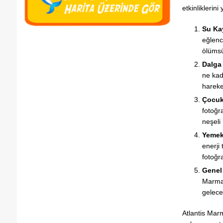
etkinliklerini
Su Kay
eğlenc
ölümsüz
Dalga
ne kada
hareket
Çocuk
fotoğr
neşeli 
Yemek
enerji 
fotoğra
Genel
Marmar
gelece
Atlantis Marm