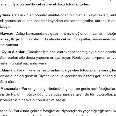
 yansıtır. İşte bu parkta çekilebilecek bazı fotoğraf türleri:
dırakları
: Parkın en popüler alanlarından biri olan su kaydırakları, renk
eli görüntüler sunar. İnsanlar kayarken çekilen fotoğraflar, adrenalin do
leştirir.
 Havuzu
: Dalga havuzunda dalgaların ritmiyle eğlenen insanların fotoğraf
r keyifli geçtiğini gösterir. Bu alanda çekilen fotoğraflar, suyun enerjisi
ini yansıtır.
 Oyun Alanları
: Çocuklar için özel olarak tasarlanmış oyun alanlarında
aflar, parkın aile dostu yapısını ortaya koyar. Renkli oyun ekipmanları v
halleri, unutulmaz anlar yaratır.
 Alanları
: Parkın kafe ve restoranlarında çekilen fotoğraflar, ziyaretçile
topladığı anları gösterir. Yiyeceklerin ve içeceklerin lezzetli görüntüleri 
fları süsler.
 Manzaralar
: Parkın genel görünümünü gösteren geniş açılı fotoğraflar,
is Su Parkı’nın büyüklüğünü ve güzelliğini sergiler. Bu tür fotoğraflar, p
k olanlar için harika bir ön izlenim sağlar.
aris Su Parkı’nda çekilen fotoğraflar, ziyaretçilerin yaşadığı eğlenceli