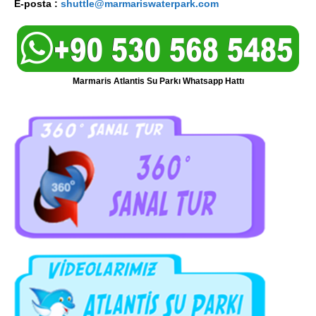
E-posta :
shuttle@marmariswaterpark.com
Marmaris Atlantis Su Parkı Whatsapp Hattı