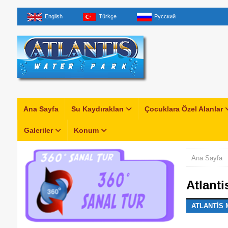
English
Türkçe
Русский
Ana Sayfa
Su Kaydırakları
Çocuklara Özel Alanlar
Galeriler
Konum
Ana Sayfa
Atlant
ATLANTIS