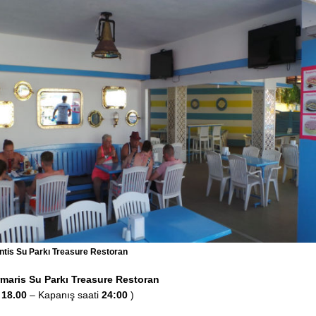
ntis Su Parkı Treasure Restoran
rmaris Su Parkı Treasure Restoran
:
18.00
– Kapanış saati
24:00
)