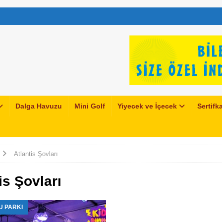
Dalga Havuzu
Mini Golf
Yiyecek ve İçecek
Sertifka
Atlantis Şovları
is Şovları
U PARKI