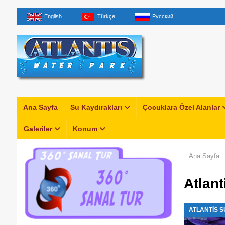
English
Türkçe
Русский
Ana Sayfa
Su Kaydırakları
Çocuklara Özel Alanlar
Galeriler
Konum
Ana Sayfa
Atlant
ATLANTIS S