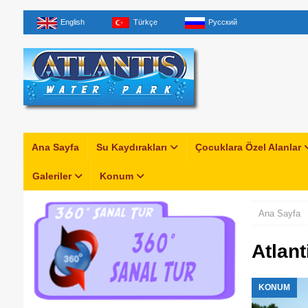
English
Türkçe
Русский
Ana Sayfa
Su Kaydırakları
Çocuklara Özel Alanlar
Galeriler
Konum
Ana Sayfa
Atlant
KONUM