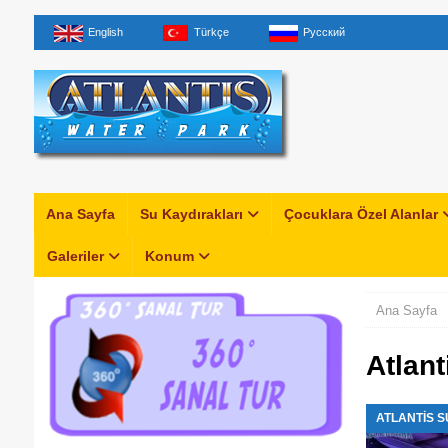
English
Türkçe
Русский
Ana Sayfa
Su Kaydırakları
Çocuklara Özel Alanlar
Galeriler
Konum
Ana Sayfa
Atlant
ATLANTIS S