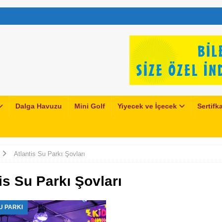
Dalga Havuzu
Mini Golf
Yiyecek ve İçecek
Sertifka
Atlantis Su Parkı Şovları
is Su Parkı Şovları
U PARKI