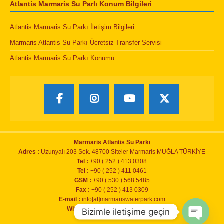
Atlantis Marmaris Su Parlı Konum Bilgileri
Atlantis Marmaris Su Parkı İletişim Bilgileri
Marmaris Atlantis Su Parkı Ücretsiz Transfer Servisi
Atlantis Marmaris Su Parkı Konumu
Marmaris Atlantis Su Parkı
Adres :
Uzunyalı 203 Sok. 48700 Siteler Marmaris MUĞLA TÜRKİYE
Tel :
+90 ( 252 ) 413 0308
Tel :
+90 ( 252 ) 411 0461
GSM :
+90 ( 530 ) 568 5485
Fax :
+90 ( 252 ) 413 0309
E-mail :
info[at]marmariswaterpark.com
Whatsapp :
+90 ( 530 ) 568 5485
Bizimle iletişime geçin