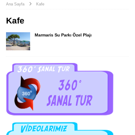
Ana Sayfa
Kafe
Kafe
Marmaris Su Parkı Özel Plajı